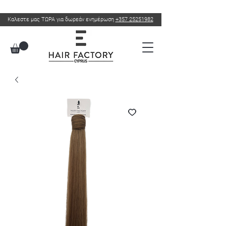
Καλεστε μας ΤΩΡΑ για δωρεάν ενημέρωση
+357 25251982