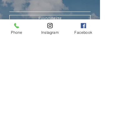
Εγγραφείτε
Phone
Instagram
Facebook
ΛΕΜΕΣΟΣ (FACTORY)
Αμπελακίων 7 ,4046
Γερμασόγεια - Λεμεσός
Κύπρος
Phone:
00357-2525 1982