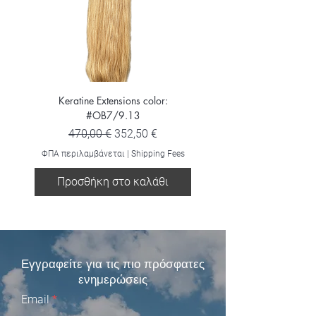
Keratine Extensions color:
Keratine Extensions color:
#OB7/9.13
Κανονική τιμή
Τιμή Έκπτωσης
470,00 €
352,50 €
ΦΠΑ περιλαμβάνεται
ΦΠΑ περιλαμβάνεται
|
Shipping Fees
Προσθήκη στο καλάθι
Προσθήκη στο καλ
Εγγραφείτε για τις πιο πρόσφατες
ενημερώσεις
Email