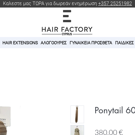
Καλεστε μας ΤΩΡΑ για δωρεάν ενημέρωση
+357 25251982
HAIR EXTENSIONS
ΑΛΟΓΟΟΥΡΕΣ
ΓΥΝΑΙΚΕΙΑ ΠΡΟΣΘΕΤΑ
ΠΑΙΔΙΚΕΣ
Ponytail 6
Τιμ
380,00 €