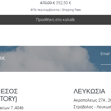
Κανονική τιμή
Τιμή Έκπτωσης
470,00 €
352,50 €
ΦΠΑ περιλαμβάνεται
|
Shipping Fees
Προσθήκη στο καλάθι
Email
εις
ΜΕΣΟΣ
ΛΕΥΚΩΣΙΑ
CTORY)
Ακροπολεως 27Α , 2
Στρόβολος - Λευκω
κίων 7 ,4046