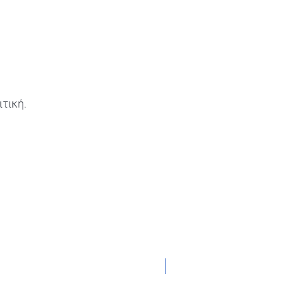
τική.
NEW