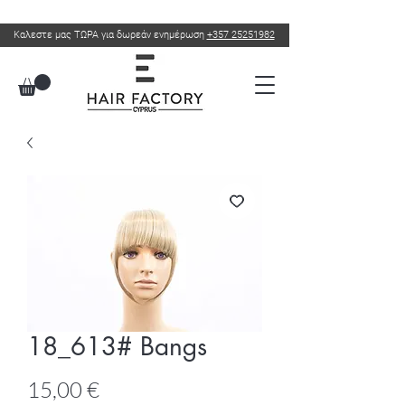
Καλεστε μας ΤΩΡΑ για δωρεάν ενημέρωση
+357 25251982
18_613# Bangs
Τιμή
15,00 €