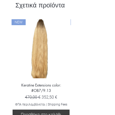
Σχετικά προϊόντα
NEW
NEW
Keratine Extensions color:
Keratine Extensions color:
#OB7/9.13
Κανονική τιμή
Τιμή Έκπτωσης
470,00 €
352,50 €
ΦΠΑ περιλαμβάνεται
ΦΠΑ περιλαμβάνεται
|
Shipping Fees
Προσθήκη στο καλάθι
Προσθήκη στο καλ