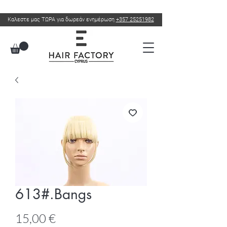
Καλεστε μας ΤΩΡΑ για δωρεάν ενημέρωση
+357 25251982
613#.Bangs
Τιμή
15,00 €