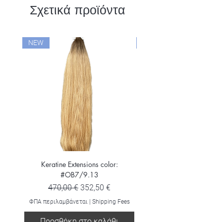
Σχετικά προϊόντα
NEW
NEW
Keratine Extensions color:
Keratine Extensions color:
#OB7/9.13
Κανονική τιμή
Τιμή Έκπτωσης
470,00 €
352,50 €
ΦΠΑ περιλαμβάνεται
ΦΠΑ περιλαμβάνεται
|
Shipping Fees
Προσθήκη στο καλάθι
Προσθήκη στο καλ