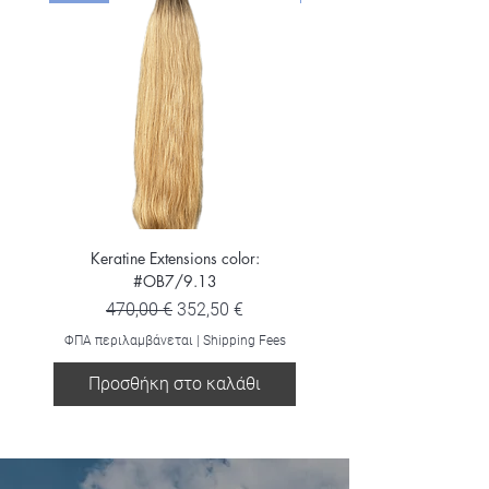
Keratine Extensions color:
Keratine Extensions color:
#OB7/9.13
Κανονική τιμή
Τιμή Έκπτωσης
470,00 €
352,50 €
ΦΠΑ περιλαμβάνεται
ΦΠΑ περιλαμβάνεται
|
Shipping Fees
Προσθήκη στο καλάθι
Προσθήκη στο καλ