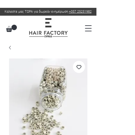
Καλεστε μας ΤΩΡΑ για δωρεάν ενημέρωση
+357 25251982