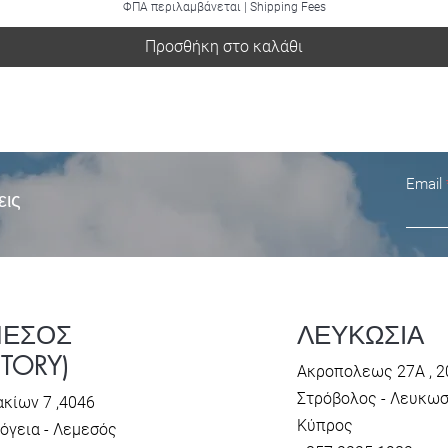
ΦΠΑ περιλαμβάνεται
|
Shipping Fees
Προσθήκη στο καλάθι
Email
εις
ΜΕΣΟΣ
ΛΕΥΚΩΣΙΑ
CTORY)
Ακροπολεως 27Α , 2
Στρόβολος - Λευκω
κίων 7 ,4046
Κύπρος
όγεια - Λεμεσός