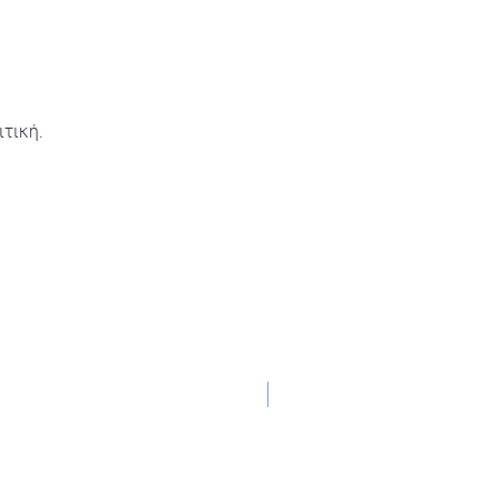
τική.
NEW