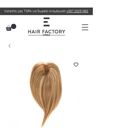
Καλεστε μας ΤΩΡΑ για δωρεάν ενημέρωση
+357 25251982