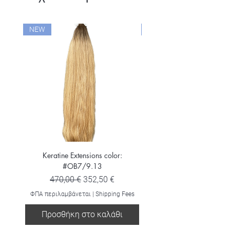
NEW
NEW
Keratine Extensions color:
Keratine Extensions color:
#OB7/9.13
Κανονική τιμή
Τιμή Έκπτωσης
470,00 €
352,50 €
ΦΠΑ περιλαμβάνεται
ΦΠΑ περιλαμβάνεται
|
Shipping Fees
Προσθήκη στο καλάθι
Προσθήκη στο καλ