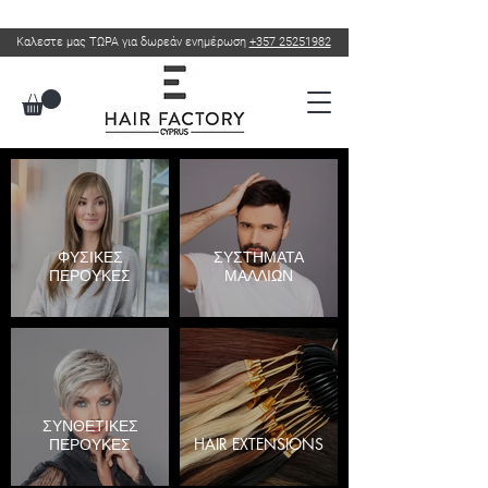
Καλεστε μας ΤΩΡΑ για δωρεάν ενημέρωση
+357 25251982
ΦΥΣΙΚΕΣ
ΣΥΣΤΗΜΑΤΑ
ΠΕΡΟΥΚΕΣ
ΜΑΛΛΙΩΝ
ΣΥΝΘΕΤΙΚΕΣ
ΠΕΡΟΥΚΕΣ
HAIR EXTENSIONS