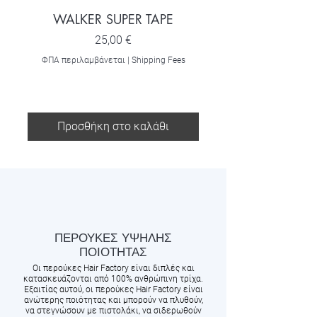
WALKER SUPER TAPE
BROWN SILICON
Τιμή
25,00 €
ΦΠΑ περιλαμβάνεται
|
Shipping Fees
ΦΠΑ περιλαμβάνεται
Προσθήκη στο καλάθι
ΠΕΡΟΥΚΕΣ ΥΨΗΛΗΣ
ΠΟΙΟΤΗΤΑΣ
Οι περούκες Hair Factory είναι διπλές και
κατασκευάζονται από 100% ανθρώπινη τρίχα.
Εξαιτίας αυτού, οι περούκες Hair Factory είναι
ανώτερης ποιότητας και μπορούν να πλυθούν,
να στεγνώσουν με πιστολάκι, να σιδερωθούν