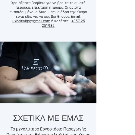
Χρειάζεστε βοήθεια για να βρείτε τη σωστή
περούκα, επέκταση ή χρώμα; Οι άριστα
εκπαιδευμένοι ειδικοί μας με έδρα την Κύπρο
είναι εδώ για να σας βοηθήσουν. Email:
l
uxhairwigs@gmail.com
ή καλέστε:
+357 25
251982
ΣΧΕΤΙΚΑ ΜΕ ΕΜΑΣ
Το μεγαλύτερο Εργοστάσιο Παραγωγής
Περούκων και Extension Μαλλιών σε Κύπρο