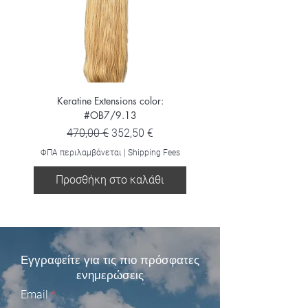
Keratine Extensions color:
Keratine Extensions color:
#OB7/9.13
Κανονική τιμή
Τιμή Έκπτωσης
470,00 €
352,50 €
ΦΠΑ περιλαμβάνεται
ΦΠΑ περιλαμβάνεται
|
Shipping Fees
Προσθήκη στο καλάθι
Προσθήκη στο καλ
Εγγραφείτε για τις πιο πρόσφατες
ενημερώσεις
Email