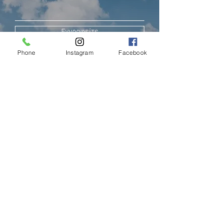
Εγγραφείτε
Phone
Instagram
Facebook
ΛΕΜΕΣΟΣ (FACTORY)
Αμπελακίων 7 ,4046
Γερμασόγεια - Λεμεσός
Κύπρος
Phone:
00357-2525 1982