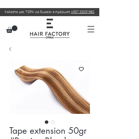
Καλεστε μας ΤΩΡΑ για δωρεάν ενημέρωση
+357 25251982
Tape extension 50gr