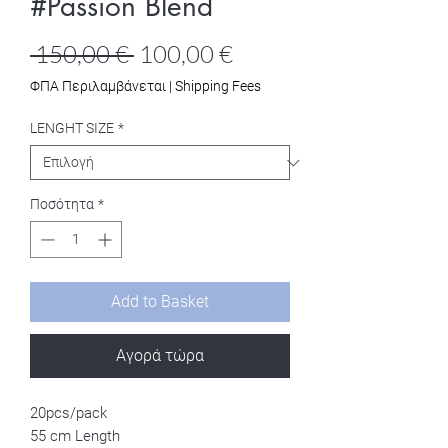
#Passion Blend
Κανονική
Τιμή
 150,00 € 
100,00 €
τιμή
Έκπτωσης
ΦΠΑ Περιλαμβάνεται
|
Shipping Fees
LENGHT SIZE
*
Ποσότητα
*
Add to Basket
Αγορά τώρα
20pcs/pack
55 cm Length