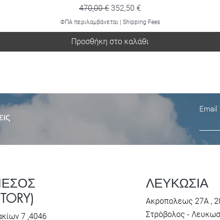
Κανονική τιμή
Τιμή Έκπτωσης
470,00 €
352,50 €
ΦΠΑ περιλαμβάνεται
|
Shipping Fees
Προσθήκη στο καλάθι
Email
εις
ΜΕΣΟΣ
ΛΕΥΚΩΣΙΑ
CTORY)
Ακροπολεως 27Α , 2
Στρόβολος - Λευκω
κίων 7 ,4046