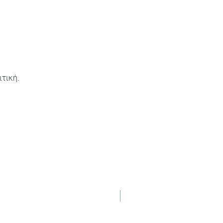
τική.
NEW