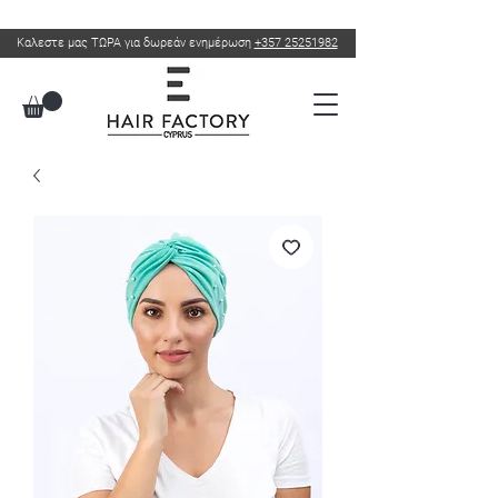
Καλεστε μας ΤΩΡΑ για δωρεάν ενημέρωση
+357 25251982