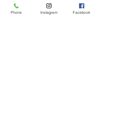
Phone
Instagram
Facebook
ΛΕΜΕΣΟΣ (FACTORY)
Αμπελακίων 7 ,4046
Γερμασόγεια - Λεμεσός
Κύπρος
Phone:
00357-2525 1982
ΛΕΥΚΩΣΙΑ