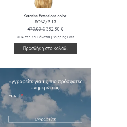
Keratine Extensions color:
Keratine Extensions color:
#OB7/9.13
Κανονική τιμή
Τιμή Έκπτωσης
470,00 €
352,50 €
ΦΠΑ περιλαμβάνεται
ΦΠΑ περιλαμβάνεται
|
Shipping Fees
Προσθήκη στο καλάθι
Προσθήκη στο καλ
Εγγραφείτε για τις πιο πρόσφατες
ενημερώσεις
Email
Εγγραφείτε