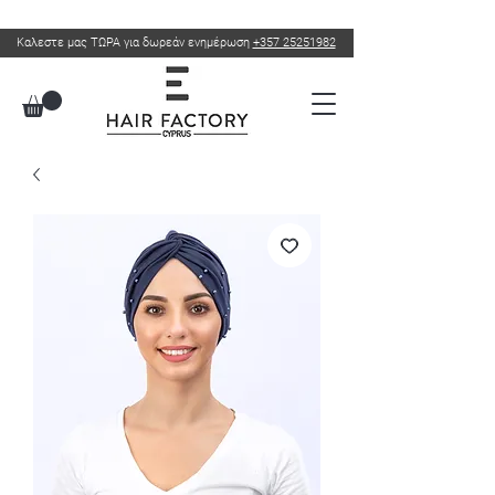
Καλεστε μας ΤΩΡΑ για δωρεάν ενημέρωση
+357 25251982