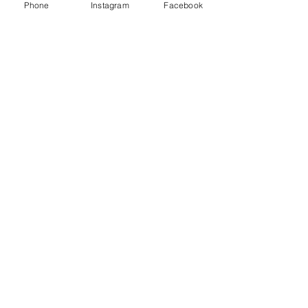
Phone
Instagram
Facebook
ΛΕΜΕΣΟΣ (FACTORY)
Αμπελακίων 7 ,4046
Γερμασόγεια - Λεμεσός
Κύπρος
Phone:
00357-2525 1982
ΛΕΥΚΩΣΙΑ
Ακροπολεως 27Α , 2006
Στρόβολος - Λευκωσία