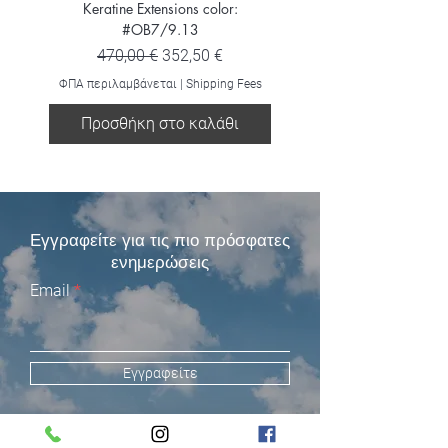
Keratine Extensions color:
Keratine Extensions color:
#OB7/9.13
Κανονική τιμή
Τιμή Έκπτωσης
470,00 €
352,50 €
ΦΠΑ περιλαμβάνεται
ΦΠΑ περιλαμβάνεται
|
Shipping Fees
Προσθήκη στο καλάθι
Προσθήκη στο καλ
Εγγραφείτε για τις πιο πρόσφατες
ενημερώσεις
Email
Εγγραφείτε