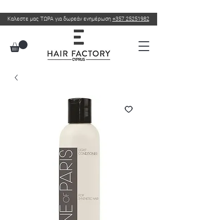
Καλεστε μας ΤΩΡΑ για δωρεάν ενημέρωση
+357 25251982