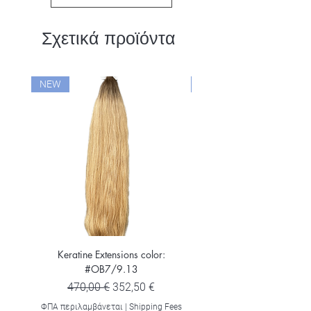
Σχετικά προϊόντα
NEW
NEW
Keratine Extensions color:
Keratine Extensions color:
#OB7/9.13
Κανονική τιμή
Τιμή Έκπτωσης
470,00 €
352,50 €
ΦΠΑ περιλαμβάνεται
ΦΠΑ περιλαμβάνεται
|
Shipping Fees