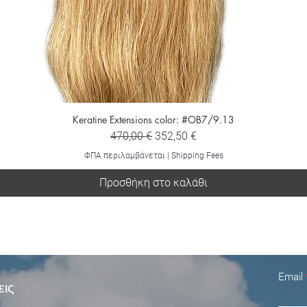
Keratine Extensions color: #OB7/9.13
Κανονική τιμή
Τιμή Έκπτωσης
470,00 €
352,50 €
ΦΠΑ περιλαμβάνεται
|
Shipping Fees
Προσθήκη στο καλάθι
Email
εις