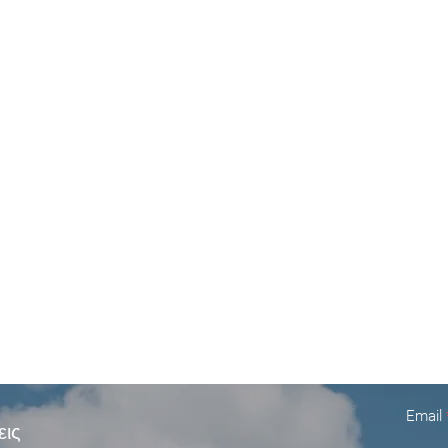
Email
εις